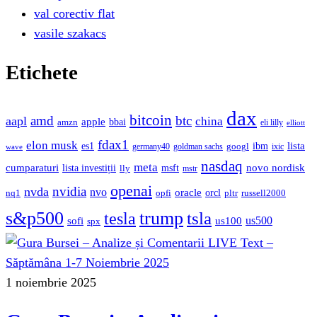
val corectiv flat
vasile szakacs
Etichete
dax
bitcoin
amd
btc
aapl
china
apple
bbai
amzn
eli lilly
elliott
fdax1
elon musk
lista
es1
ibm
googl
germany40
goldman sachs
ixic
wave
nasdaq
meta
cumparaturi
novo nordisk
lista investiții
msft
lly
mstr
openai
nvidia
nvda
nvo
oracle
orcl
nq1
opfi
pltr
russell2000
s&p500
trump
tesla
tsla
sofi
us500
us100
spx
1 noiembrie 2025