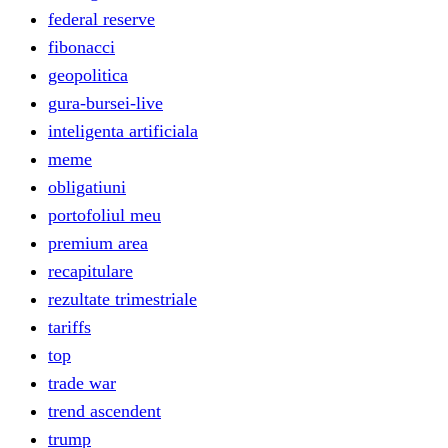
federal reserve
fibonacci
geopolitica
gura-bursei-live
inteligenta artificiala
meme
obligatiuni
portofoliul meu
premium area
recapitulare
rezultate trimestriale
tariffs
top
trade war
trend ascendent
trump