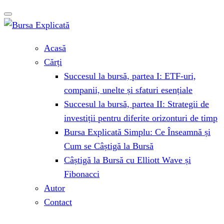
Acasă
Cărți
Succesul la bursă, partea I: ETF-uri,
companii, unelte și sfaturi esențiale
Succesul la bursă, partea II: Strategii de
investiții pentru diferite orizonturi de timp
Bursa Explicată Simplu: Ce Înseamnă și
Cum se Câștigă la Bursă
Câștigă la Bursă cu Elliott Wave și
Fibonacci
Autor
Contact