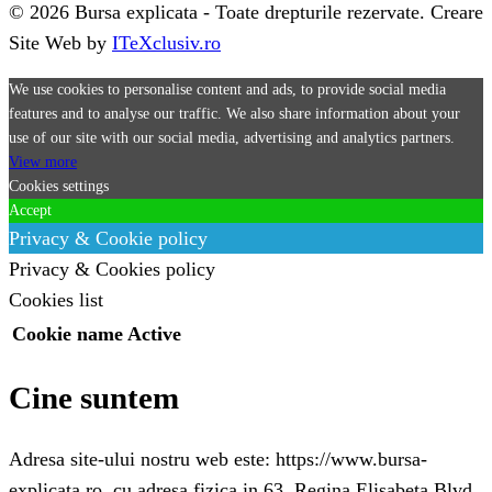
© 2026 Bursa explicata - Toate drepturile rezervate. Creare
Site Web by
ITeXclusiv.ro
We use cookies to personalise content and ads, to provide social media
features and to analyse our traffic. We also share information about your
use of our site with our social media, advertising and analytics partners.
View more
Cookies settings
Accept
Privacy & Cookie policy
Privacy & Cookies policy
Cookies list
Cookie name
Active
Cine suntem
Adresa site-ului nostru web este: https://www.bursa-
explicata.ro. cu adresa fizica in 63, Regina Elisabeta Blvd,