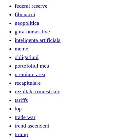
federal reserve
fibonacci
geopolitica
gura-bursei-live
inteligenta artificiala
meme
obligatiuni
portofoliul meu
premium area
recapitulare
rezultate trimestriale
tariffs
top
trade war
trend ascendent
trump