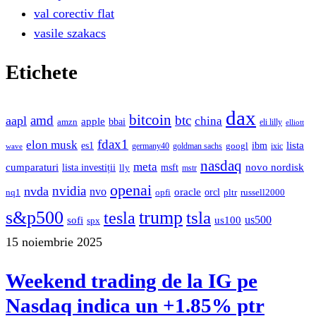
val corectiv flat
vasile szakacs
Etichete
dax
bitcoin
amd
btc
aapl
china
apple
bbai
amzn
eli lilly
elliott
fdax1
elon musk
lista
es1
ibm
googl
germany40
goldman sachs
ixic
wave
nasdaq
meta
cumparaturi
novo nordisk
lista investiții
msft
lly
mstr
openai
nvidia
nvda
nvo
oracle
orcl
nq1
opfi
pltr
russell2000
s&p500
trump
tesla
tsla
sofi
us500
us100
spx
15 noiembrie 2025
Weekend trading de la IG pe
Nasdaq indica un +1.85% ptr