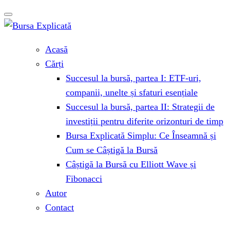
Acasă
Cărți
Succesul la bursă, partea I: ETF-uri,
companii, unelte și sfaturi esențiale
Succesul la bursă, partea II: Strategii de
investiții pentru diferite orizonturi de timp
Bursa Explicată Simplu: Ce Înseamnă și
Cum se Câștigă la Bursă
Câștigă la Bursă cu Elliott Wave și
Fibonacci
Autor
Contact