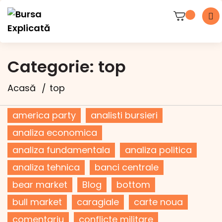
Categorie:
top
Acasă
top
america party
analisti bursieri
analiza economica
analiza fundamentala
analiza politica
analiza tehnica
banci centrale
bear market
Blog
bottom
bull market
caragiale
carte noua
comentariu
conflicte militare