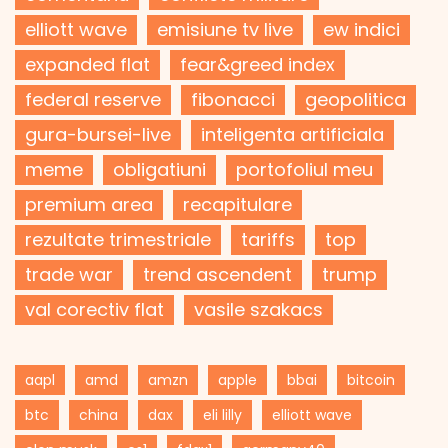
elliott wave
emisiune tv live
ew indici
expanded flat
fear&greed index
federal reserve
fibonacci
geopolitica
gura-bursei-live
inteligenta artificiala
meme
obligatiuni
portofoliul meu
premium area
recapitulare
rezultate trimestriale
tariffs
top
trade war
trend ascendent
trump
val corectiv flat
vasile szakacs
aapl
amd
amzn
apple
bbai
bitcoin
btc
china
dax
eli lilly
elliott wave