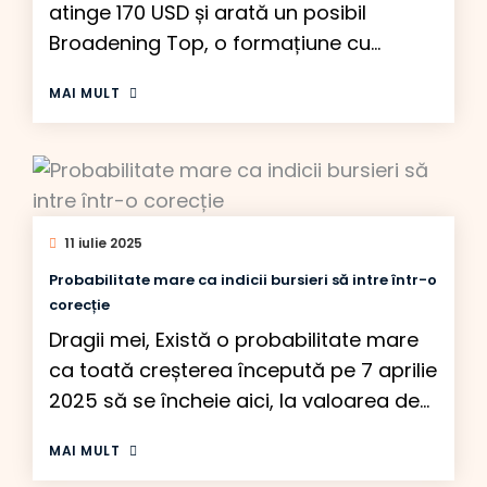
atinge 170 USD și arată un posibil
Broadening Top, o formațiune cu
implicații bearish. Cum funcționează, de
MAI MULT
fapt, această formațiune și cum devine
nivelul de 170 USD un posibil maxim al
acțiunii Nvidia? Traderii și investitorii
mari cunosc acest pattern, Broadening
Top, însă atingerea liniei superioare (la
11 iulie 2025
170 USD) nu […]
Probabilitate mare ca indicii bursieri să intre într-o
corecție
Dragii mei, Există o probabilitate mare
ca toată creșterea începută pe 7 aprilie
2025 să se încheie aici, la valoarea de
6.300 a indicelui S&P 500. Două motive
MAI MULT
importante mă fac să cred acest lucru: