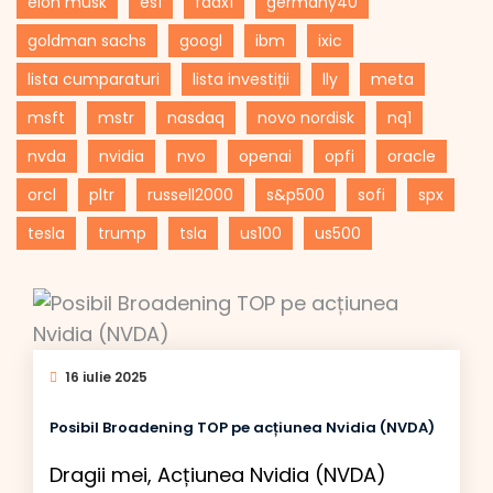
elon musk
es1
fdax1
germany40
goldman sachs
googl
ibm
ixic
lista cumparaturi
lista investiții
lly
meta
msft
mstr
nasdaq
novo nordisk
nq1
nvda
nvidia
nvo
openai
opfi
oracle
orcl
pltr
russell2000
s&p500
sofi
spx
tesla
trump
tsla
us100
us500
16 iulie 2025
Posibil Broadening TOP pe acțiunea Nvidia (NVDA)
Dragii mei, Acțiunea Nvidia (NVDA)