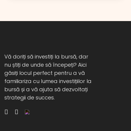
Primul, de natură fundamentală, are
legătură cu tarifele impuse de
administrația Trump, care, în această
săptămână, au început cu 25% […]
Vă doriți să investiți la bursă, dar
nu știți de unde să începeți? Aici
găsiți locul perfect pentru a vă
familiariza cu lumea investițiilor la
bursă și a vă ajuta să dezvoltați
strategii de succes.