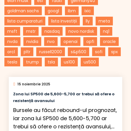
elon musk
es1
fdax1
germany40
goldman sachs
googl
ibm
ixic
lista cumparaturi
lista investiții
lly
meta
msft
mstr
nasdaq
novo nordisk
nq1
nvda
nvidia
nvo
openai
opfi
oracle
orcl
pltr
russell2000
s&p500
sofi
spx
tesla
trump
tsla
us100
us500
15 noiembrie 2025
Zona lui SP500 de 5,600-5,700 ar trebui să ofere o
rezistență avansului
Bursele au făcut rebound-ul prognozat,
iar zona lui SP500 de 5,600-5,700 ar
trebui să ofere o rezistență avansului,