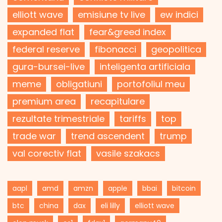
elliott wave
emisiune tv live
ew indici
expanded flat
fear&greed index
federal reserve
fibonacci
geopolitica
gura-bursei-live
inteligenta artificiala
meme
obligatiuni
portofoliul meu
premium area
recapitulare
rezultate trimestriale
tariffs
top
trade war
trend ascendent
trump
val corectiv flat
vasile szakacs
aapl
amd
amzn
apple
bbai
bitcoin
btc
china
dax
eli lilly
elliott wave