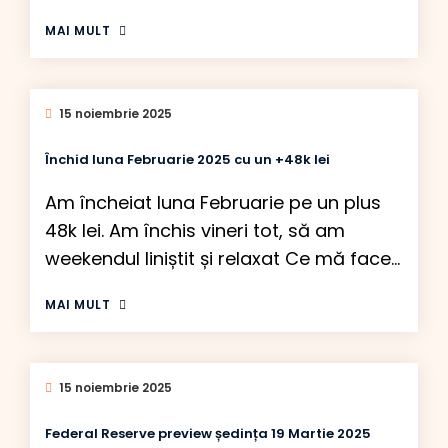
prin trei indicatori: – avem GAP-ul închis
MAI MULT
din această zonă, – avem o retragere
Fibonacci de 61.8% pe daily, a întregii
căderi de la vârful din februarie 2025
15 noiembrie 2025
până la minima din aprilie 2025, – iar
tot […]
Închid luna Februarie 2025 cu un +48k lei
Am încheiat luna Februarie pe un plus
48k lei. Am închis vineri tot, să am
weekendul liniștit și relaxat Ce mă face
mai puțin bullish ptr perioada
MAI MULT
următoare? – nu e cearta Trump
Zelensky, ptr că mă așteptam să nu se
poată face pace. Ptr americani, Ucraina
15 noiembrie 2025
e o țară departe departe și preferă să
[…]
Federal Reserve preview ședința 19 Martie 2025