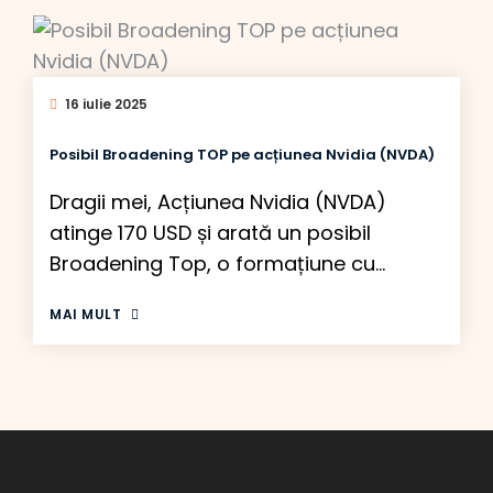
finanțe. Sigur i-ar fi zis toți că face o
greșeală. La inaugurarea lui erau mai
toți marii din […]
16 iulie 2025
Posibil Broadening TOP pe acțiunea Nvidia (NVDA)
Dragii mei, Acțiunea Nvidia (NVDA)
atinge 170 USD și arată un posibil
Broadening Top, o formațiune cu
implicații bearish. Cum funcționează, de
MAI MULT
fapt, această formațiune și cum devine
nivelul de 170 USD un posibil maxim al
acțiunii Nvidia? Traderii și investitorii
mari cunosc acest pattern, Broadening
Top, însă atingerea liniei superioare (la
170 USD) nu […]