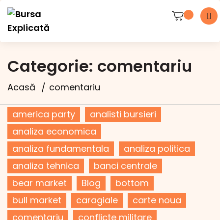
Categorie:
comentariu
Acasă
comentariu
america party
analisti bursieri
analiza economica
analiza fundamentala
analiza politica
analiza tehnica
banci centrale
bear market
Blog
bottom
bull market
caragiale
carte noua
comentariu
conflicte militare