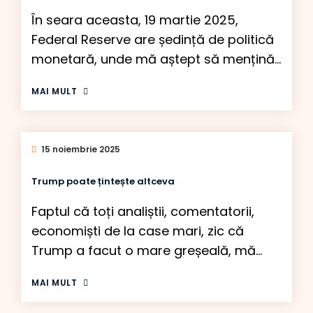
În seara aceasta, 19 martie 2025,
Federal Reserve are ședință de politică
monetară, unde mă aștept să mențină
dobânda la nivelul actual și să ofere
MAI MULT
noile proiecții privind creșterea
economică, inflația și dobânzile pentru
2025 și 2026. Însă Fed-ul este acum
15 noiembrie 2025
between a rock and a hard place 🙂
Adică, pe de o parte, economia […]
Trump poate țintește altceva
Faptul că toți analiștii, comentatorii,
economiști de la case mari, zic că
Trump a facut o mare greșeală, mă
pune pe gânduri. Americanii au cei mai
MAI MULT
deștepți oameni din toate domeniile, în
mod special în burse, macroeconomie,