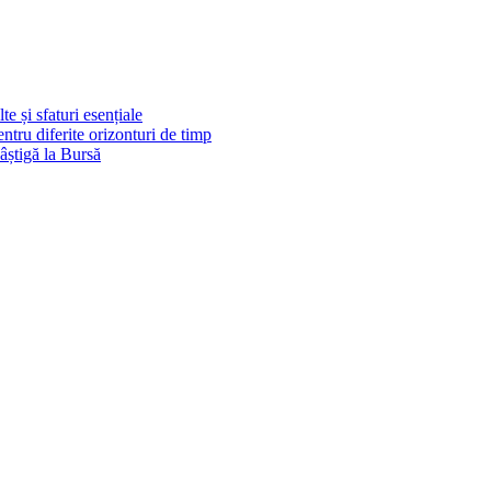
e și sfaturi esențiale
pentru diferite orizonturi de timp
știgă la Bursă