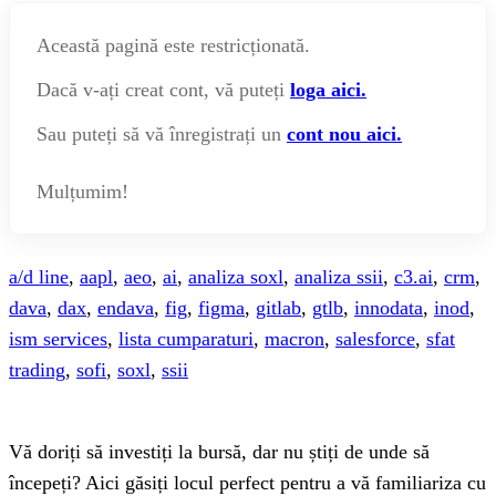
Această pagină este restricționată.
Dacă v-ați creat cont, vă puteți
loga aici.
Sau puteți să vă înregistrați un
cont nou aici.
Mulțumim!
a/d line
,
aapl
,
aeo
,
ai
,
analiza soxl
,
analiza ssii
,
c3.ai
,
crm
,
dava
,
dax
,
endava
,
fig
,
figma
,
gitlab
,
gtlb
,
innodata
,
inod
,
ism services
,
lista cumparaturi
,
macron
,
salesforce
,
sfat
trading
,
sofi
,
soxl
,
ssii
Vă doriți să investiți la bursă, dar nu știți de unde să
începeți? Aici găsiți locul perfect pentru a vă familiariza cu