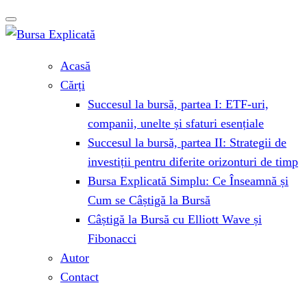
Acasă
Cărți
Succesul la bursă, partea I: ETF-uri,
companii, unelte și sfaturi esențiale
Succesul la bursă, partea II: Strategii de
investiții pentru diferite orizonturi de timp
Bursa Explicată Simplu: Ce Înseamnă și
Cum se Câștigă la Bursă
Câștigă la Bursă cu Elliott Wave și
Fibonacci
Autor
Contact