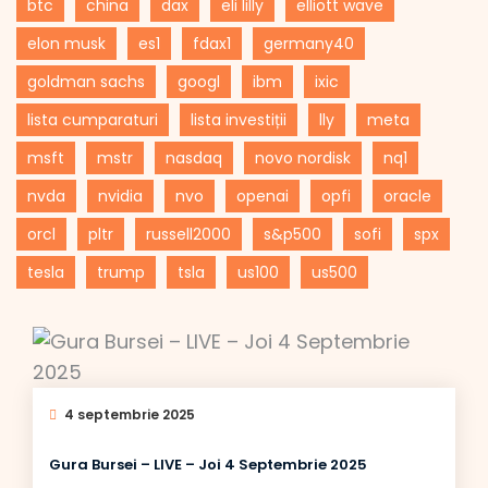
btc
china
dax
eli lilly
elliott wave
elon musk
es1
fdax1
germany40
goldman sachs
googl
ibm
ixic
lista cumparaturi
lista investiții
lly
meta
msft
mstr
nasdaq
novo nordisk
nq1
nvda
nvidia
nvo
openai
opfi
oracle
orcl
pltr
russell2000
s&p500
sofi
spx
tesla
trump
tsla
us100
us500
4 septembrie 2025
Gura Bursei – LIVE – Joi 4 Septembrie 2025