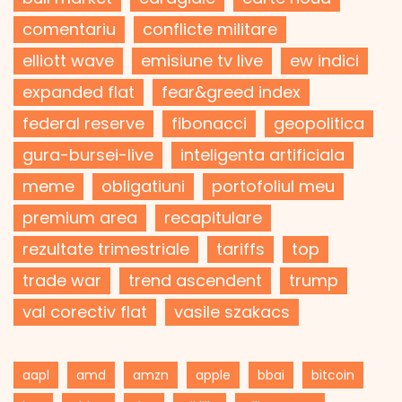
comentariu
conflicte militare
elliott wave
emisiune tv live
ew indici
expanded flat
fear&greed index
federal reserve
fibonacci
geopolitica
gura-bursei-live
inteligenta artificiala
meme
obligatiuni
portofoliul meu
premium area
recapitulare
rezultate trimestriale
tariffs
top
trade war
trend ascendent
trump
val corectiv flat
vasile szakacs
aapl
amd
amzn
apple
bbai
bitcoin