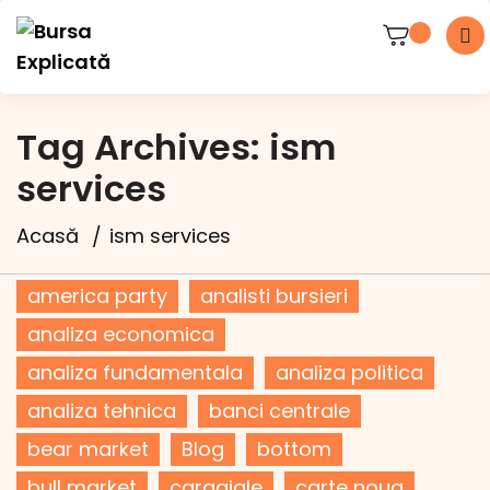
Tag Archives: ism
services
Acasă
ism services
america party
analisti bursieri
analiza economica
analiza fundamentala
analiza politica
analiza tehnica
banci centrale
bear market
Blog
bottom
bull market
caragiale
carte noua