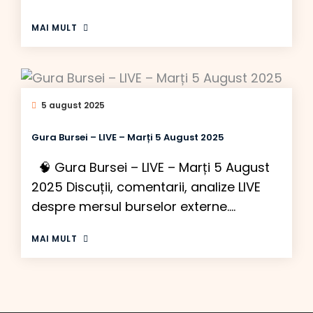
MAI MULT
5 august 2025
Gura Bursei – LIVE – Marți 5 August 2025
🧠 Gura Bursei – LIVE – Marți 5 August
2025 Discuții, comentarii, analize LIVE
despre mersul burselor externe.
DISCLAIMER: Investiți în baza propriilor
MAI MULT
analize 09:36 Bursele europene vor
deschide în zona pozitivă după raliul de
ieri al burselor americane. Aseară a dat
rezultatele Palantir (PLTR) iar cotația