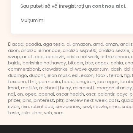
Sau puteți să vă înregistrați un
cont nou aici.
Mulțumim!
acad
,
acadia
,
aga tesla
,
ai
,
amazon
,
amd
,
amzn
,
anali
axon
,
analiza lemonade
,
analiza s&p500
,
analiza sezzle
,
wvap
,
anet
,
app
,
applovin
,
arista network
,
astrazeneca
,
baidu
,
berkshire hathaway
,
bitcoin
,
btc
,
capex
,
cehia
,
cha
commerzbank
,
crowdstrike
,
d-wave quantum
,
dash
,
dd
,
duolingo
,
dupont
,
elon musk
,
es1
,
exxon
,
fdax1
,
ferrari
,
fig
,
foxconn
,
ftnt
,
germania
,
hood
,
ionq
,
iren
,
joe rogan
,
lamb
lmnd
,
metlife
,
michael j burry
,
microsoft
,
morgan stanley
nq1
,
on
,
opec
,
openai
,
oscar health
,
oscr
,
palantir
,
payc
,
p
pfizer
,
pins
,
pinterest
,
pltr
,
preview next week
,
qbts
,
qua
rivian
,
rivn
,
robinhood
,
servicenow
,
sezl
,
sezzle
,
smci
,
snap
tesla
,
tsla
,
uber
,
vah
,
xom