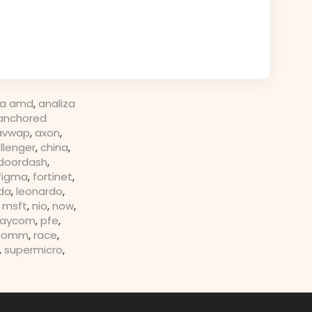
za amd
,
analiza
anchored
avwap
,
axon
,
llenger
,
china
,
doordash
,
figma
,
fortinet
,
da
,
leonardo
,
,
msft
,
nio
,
now
,
aycom
,
pfe
,
lcomm
,
race
,
,
supermicro
,