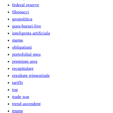
federal reserve
fibonacci
geopolitica
gura-bursei-live
inteligenta artificiala
meme
obligatiuni
portofoliul meu
premium area
recapitulare
rezultate trimestriale
tariffs
top
trade war
trend ascendent
trump