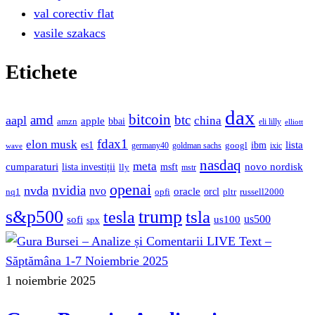
val corectiv flat
vasile szakacs
Etichete
dax
bitcoin
amd
btc
aapl
china
apple
bbai
amzn
eli lilly
elliott
fdax1
elon musk
lista
es1
ibm
googl
germany40
goldman sachs
ixic
wave
nasdaq
meta
cumparaturi
novo nordisk
lista investiții
msft
lly
mstr
openai
nvidia
nvda
nvo
oracle
orcl
nq1
opfi
pltr
russell2000
s&p500
trump
tesla
tsla
sofi
us500
us100
spx
1 noiembrie 2025