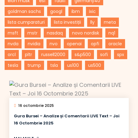
elon musk
es1
fdax1
germany40
goldman sachs
googl
ibm
ixic
lista cumparaturi
lista investiții
lly
meta
msft
mstr
nasdaq
novo nordisk
nq1
nvda
nvidia
nvo
openai
opfi
oracle
orcl
pltr
russell2000
s&p500
sofi
spx
tesla
trump
tsla
us100
us500
16 octombrie 2025
Gura Bursei – Analize și Comentarii LIVE Text – Joi
16 Octombrie 2025