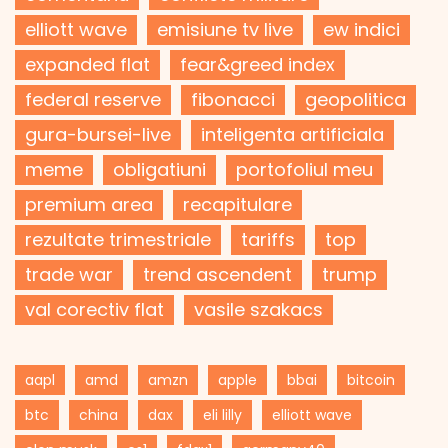
elliott wave
emisiune tv live
ew indici
expanded flat
fear&greed index
federal reserve
fibonacci
geopolitica
gura-bursei-live
inteligenta artificiala
meme
obligatiuni
portofoliul meu
premium area
recapitulare
rezultate trimestriale
tariffs
top
trade war
trend ascendent
trump
val corectiv flat
vasile szakacs
aapl
amd
amzn
apple
bbai
bitcoin
btc
china
dax
eli lilly
elliott wave