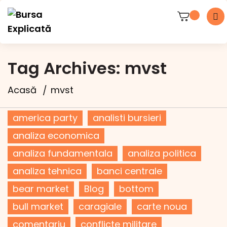
Tag Archives: mvst
Acasă
mvst
america party
analisti bursieri
analiza economica
analiza fundamentala
analiza politica
analiza tehnica
banci centrale
bear market
Blog
bottom
bull market
caragiale
carte noua
comentariu
conflicte militare