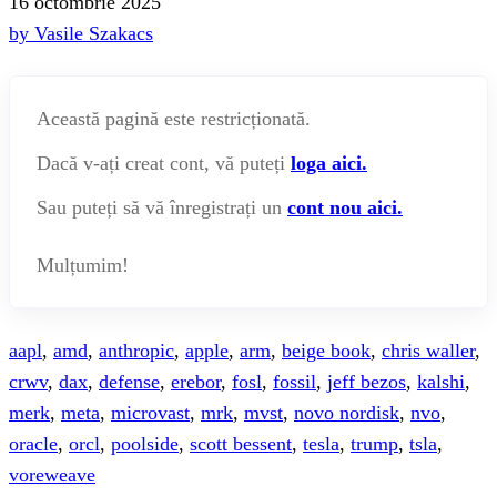
16 octombrie 2025
by Vasile Szakacs
Această pagină este restricționată.
Dacă v-ați creat cont, vă puteți
loga aici.
Sau puteți să vă înregistrați un
cont nou aici.
Mulțumim!
aapl
,
amd
,
anthropic
,
apple
,
arm
,
beige book
,
chris waller
,
crwv
,
dax
,
defense
,
erebor
,
fosl
,
fossil
,
jeff bezos
,
kalshi
,
merk
,
meta
,
microvast
,
mrk
,
mvst
,
novo nordisk
,
nvo
,
oracle
,
orcl
,
poolside
,
scott bessent
,
tesla
,
trump
,
tsla
,
voreweave