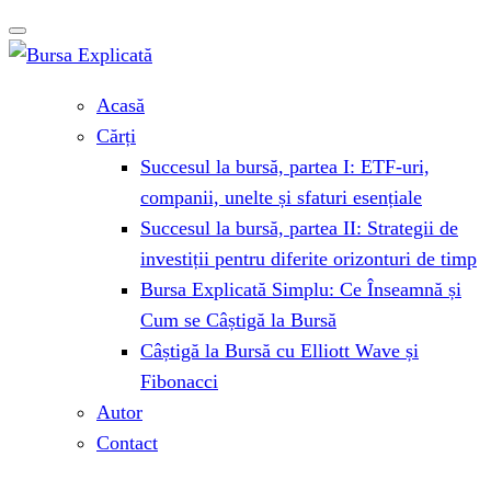
Acasă
Cărți
Succesul la bursă, partea I: ETF-uri,
companii, unelte și sfaturi esențiale
Succesul la bursă, partea II: Strategii de
investiții pentru diferite orizonturi de timp
Bursa Explicată Simplu: Ce Înseamnă și
Cum se Câștigă la Bursă
Câștigă la Bursă cu Elliott Wave și
Fibonacci
Autor
Contact