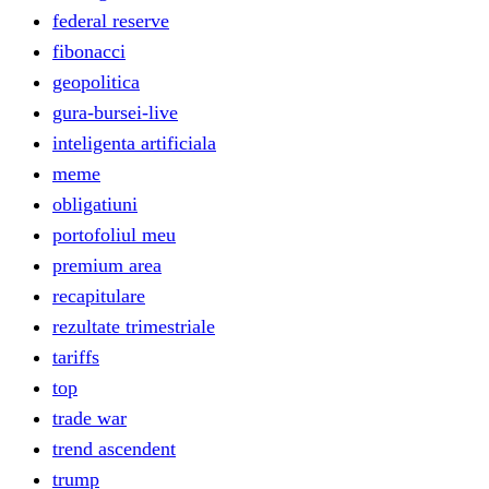
federal reserve
fibonacci
geopolitica
gura-bursei-live
inteligenta artificiala
meme
obligatiuni
portofoliul meu
premium area
recapitulare
rezultate trimestriale
tariffs
top
trade war
trend ascendent
trump