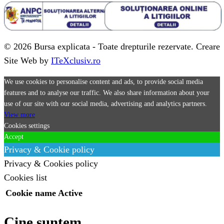
© 2026 Bursa explicata - Toate drepturile rezervate. Creare
Site Web by
ITeXclusiv.ro
We use cookies to personalise content and ads, to provide social media
features and to analyse our traffic. We also share information about your
use of our site with our social media, advertising and analytics partners.
View more
Cookies settings
Accept
Privacy & Cookie policy
Privacy & Cookies policy
Cookies list
Cookie name
Active
Cine suntem