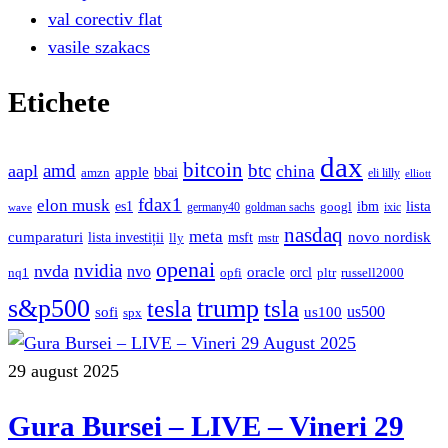
val corectiv flat
vasile szakacs
Etichete
dax
bitcoin
amd
btc
aapl
china
apple
bbai
amzn
eli lilly
elliott
fdax1
elon musk
lista
es1
ibm
googl
germany40
goldman sachs
ixic
wave
nasdaq
meta
cumparaturi
novo nordisk
lista investiții
msft
lly
mstr
openai
nvidia
nvda
nvo
oracle
orcl
nq1
opfi
pltr
russell2000
s&p500
trump
tesla
tsla
sofi
us500
us100
spx
29 august 2025
Gura Bursei – LIVE – Vineri 29