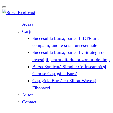
Acasă
Cărți
Succesul la bursă, partea I: ETF-uri,
companii, unelte și sfaturi esențiale
Succesul la bursă, partea II: Strategii de
investiții pentru diferite orizonturi de timp
Bursa Explicată Simplu: Ce Înseamnă și
Cum se Câștigă la Bursă
Câștigă la Bursă cu Elliott Wave și
Fibonacci
Autor
Contact