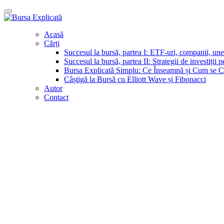
Acasă
Cărți
Succesul la bursă, partea I: ETF-uri, companii, unelt
Succesul la bursă, partea II: Strategii de investiții 
Bursa Explicată Simplu: Ce Înseamnă și Cum se Câ
Câștigă la Bursă cu Elliott Wave și Fibonacci
Autor
Contact