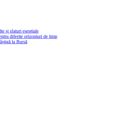
e și sfaturi esențiale
pentru diferite orizonturi de timp
știgă la Bursă