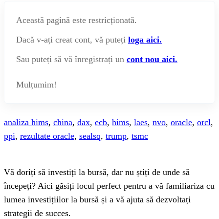
Această pagină este restricționată.
Dacă v-ați creat cont, vă puteți
loga aici.
Sau puteți să vă înregistrați un
cont nou aici.
Mulțumim!
analiza hims
,
china
,
dax
,
ecb
,
hims
,
laes
,
nvo
,
oracle
,
orcl
,
ppi
,
rezultate oracle
,
sealsq
,
trump
,
tsmc
Vă doriți să investiți la bursă, dar nu știți de unde să
începeți? Aici găsiți locul perfect pentru a vă familiariza cu
lumea investițiilor la bursă și a vă ajuta să dezvoltați
strategii de succes.