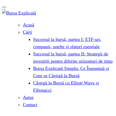
Acasă
Cărți
Succesul la bursă, partea I: ETF-uri,
companii, unelte și sfaturi esențiale
Succesul la bursă, partea II: Strategii de
investiții pentru diferite orizonturi de timp
Bursa Explicată Simplu: Ce Înseamnă și
Cum se Câștigă la Bursă
Câștigă la Bursă cu Elliott Wave și
Fibonacci
Autor
Contact