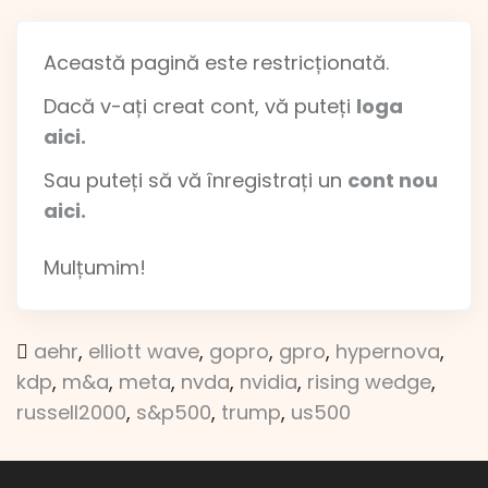
Această pagină este restricționată.
Dacă v-ați creat cont, vă puteți
loga
aici.
Sau puteți să vă înregistrați un
cont nou
aici.
Mulțumim!
aehr
,
elliott wave
,
gopro
,
gpro
,
hypernova
,
kdp
,
m&a
,
meta
,
nvda
,
nvidia
,
rising wedge
,
russell2000
,
s&p500
,
trump
,
us500