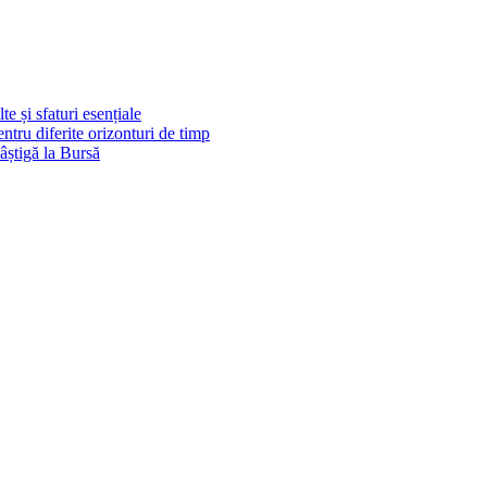
e și sfaturi esențiale
pentru diferite orizonturi de timp
știgă la Bursă