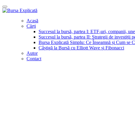
Acasă
Cărți
Succesul la bursă, partea I: ETF-uri, companii, unelt
Succesul la bursă, partea II: Strategii de investiții 
Bursa Explicată Simplu: Ce Înseamnă și Cum se Câ
Câștigă la Bursă cu Elliott Wave și Fibonacci
Autor
Contact