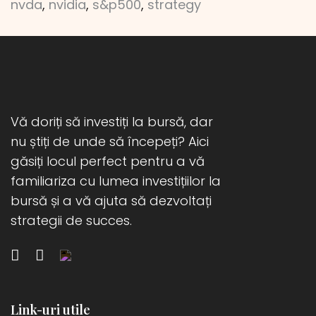
nvda
,
nvidia
,
s&p500
,
strategy
Vă doriți să investiți la bursă, dar
nu știți de unde să începeți? Aici
găsiți locul perfect pentru a vă
familiariza cu lumea investițiilor la
bursă și a vă ajuta să dezvoltați
strategii de succes.
Link-uri utile