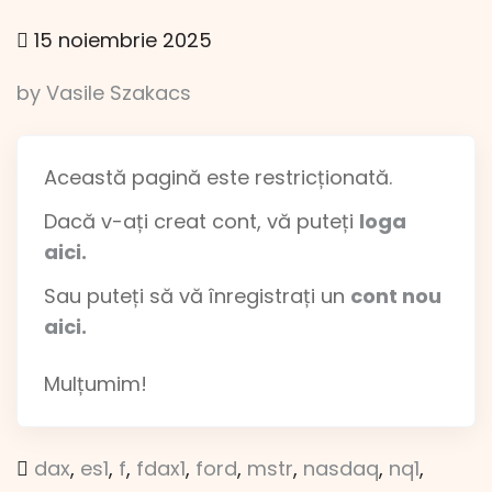
15 noiembrie 2025
by Vasile Szakacs
Această pagină este restricționată.
Dacă v-ați creat cont, vă puteți
loga
aici.
Sau puteți să vă înregistrați un
cont nou
aici.
Mulțumim!
dax
,
es1
,
f
,
fdax1
,
ford
,
mstr
,
nasdaq
,
nq1
,