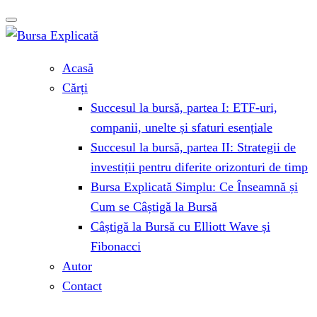
Acasă
Cărți
Succesul la bursă, partea I: ETF-uri,
companii, unelte și sfaturi esențiale
Succesul la bursă, partea II: Strategii de
investiții pentru diferite orizonturi de timp
Bursa Explicată Simplu: Ce Înseamnă și
Cum se Câștigă la Bursă
Câștigă la Bursă cu Elliott Wave și
Fibonacci
Autor
Contact