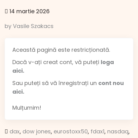
14 martie 2026
by Vasile Szakacs
Această pagină este restricționată.
Dacă v-ați creat cont, vă puteți
loga
aici.
Sau puteți să vă înregistrați un
cont nou
aici.
Mulțumim!
dax
,
dow jones
,
eurostoxx50
,
fdax1
,
nasdaq
,